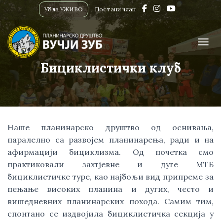
Убла УЖИВО
Постани члан
ПРИК
Бициклистички клуб
Наше планинарско друштво од оснивања,
паралелно са развојем планинарења, ради и на
афирмацији бициклизма. Од почетка смо
практиковали захтјевне и дуге МТБ
бициклистичке туре, као најбољи вид припреме за
пењање високих планина и дугих, често и
вишедневних планинарских похода. Самим тим,
спонтано се издвојила бициклистичка секција у