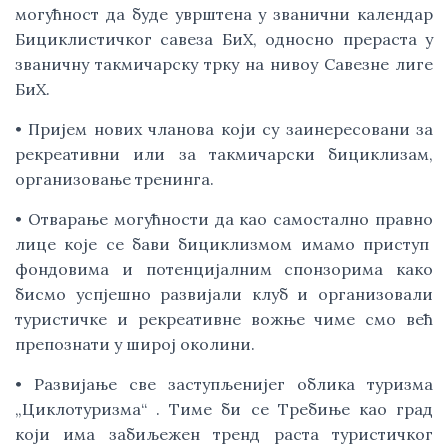
могућност да буде уврштена у званични календар
Бициклистичког савеза БиХ, односно прераста у
званичну такмичарску трку на нивоу Савезне лиге
БиХ.
• Пријем нових чланова који су заинересовани за
рекреативни или за такмичарски бициклизам,
организовање тренинга.
• Отварање могућности да као самостално правно
лице које се бави бициклизмом имамо приступ
фондовима и потенцијалним спонзорима како
бисмо успјешно развијали клуб и организовали
туристичке и рекреативне вожње чиме смо већ
препознати у широј околини.
• Развијање све заступљенијег облика туризма
„Циклотуризма“ . Тиме би се Требиње као град
који има забиљежен тренд раста туристичког