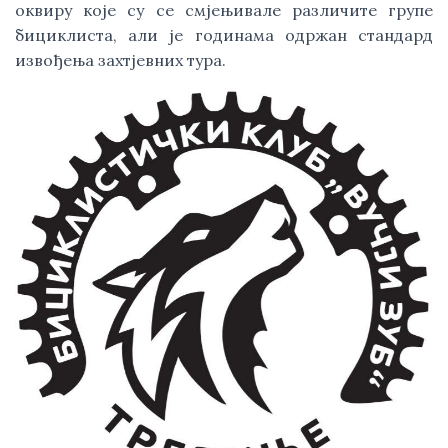
оквиру које су се смјењивале различите групе
бициклиста, али је годинама одржан стандард
извођења захтјевних тура.