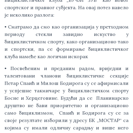
Бициклистичког клуба „ВУЧЈИ ЗУБ“ као новог
спортског и правног субјекта. На овај потез навело
је неколико разлога:
• Сматрамо да смо као организација у претходном
периоду стекли завидно искуство у
бициклистичком спорту, како организационо тако
и спортски, па се формирање бициклистичког
клуба намеће као логичан искорак
• Посвећеним и преданим радом, вриједни и
талентовани чланови бициклистичке секције
Петар Спаић и Милош Бодирога су се афирмисали
у успјешне такмичаре у бициклистичком спорту
Босне и Херцеговине. Будући да се Планинарско
друштво не бави приоритетно и организационо
само бициклизмом, Спаић и Бодирога су се за
своје резултате изборили у дресу БK „МОСТАР“ са
којима су имали одличну сарадњу и више него