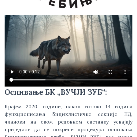
Оснивање БK „ВУЧЈИ ЗУБ“:
Kрајем 2020. године, након готово 14 година
функционисања бициклистичке секције ПД,
чланови на свом редовном састанку усвајају
приједлог да се покрене процедура оснивања