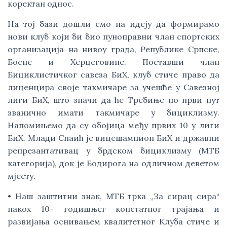
коректан однос.
На тој бази дошли смо на идеју да формирамо
нови клуб који би био пуноправни члан спортских
организација на нивоу града, Републике Српске,
Босне и Херцеговине. Поставши члан
Бициклистичког савеза БиХ, клуб стиче право да
лиценцира своје такмичаре за учешће у Савезној
лиги БиХ, што значи да ће Требиње по први пут
званично имати такмичаре у бициклизму.
Напомињемо да су обојица међу првих 10 у лиги
БиХ. Млади Спаић је вицешампион БиХ и државни
репрезантативац у брдском бициклизму (МТБ
категорија), док је Бодирога на одличном деветом
мјесту.
• Наш заштитни знак, МТБ трка „За сирац сира“
накох 10- годишњег констатног трајања и
развијања оснивањем квалитетног Kлуба стиче и