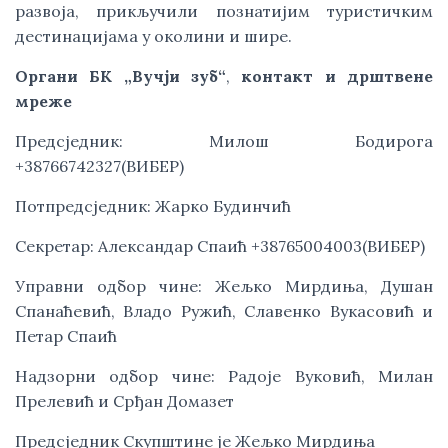
развоја, прикључили познатијим туристичким
дестинацијама у околини и шире.
Органи БК „Вучји зуб“
,
контакт и дрштвене
мреже
Предсједник: Милош Бодирога
+38766742327(ВИБЕР)
Потпредсједник: Жарко Будинчић
Секретар: Александар Спаић +38765004003(ВИБЕР)
Управни одбор чине: Жељко Мирдиња, Душан
Спанаћевић, Владо Ружић, Славенко Вукасовић и
Петар Спаић
Надзорни одбор чине: Радоје Вуковић, Милан
Прелевић и Срђан Домазет
Предсједник Скупштине је Жељко Мирдиња