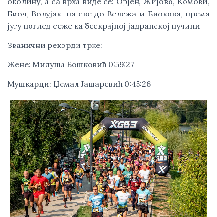
околину, а са врха виде се: Орјен, Жијово, Комови,
Биоч, Волујак, па све до Вележа и Биокова, према
југу поглед сеже ка бескрајној јадранској пучини.
Званични рекорди трке:
Жене: Милуша Бошковић 0:59:27
Мушкарци: Џемал Јашаревић 0:45:26