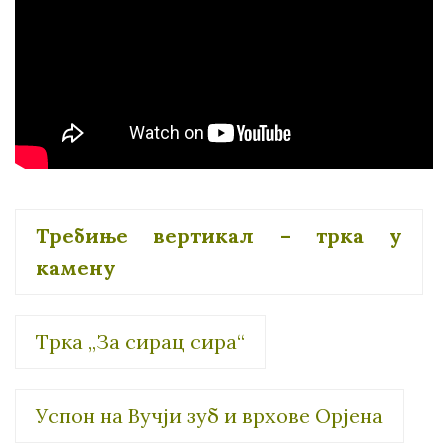
Требиње вертикал – трка у
камену
Трка „За сирац сира“
Успон на Вучји зуб и врхове Орјена