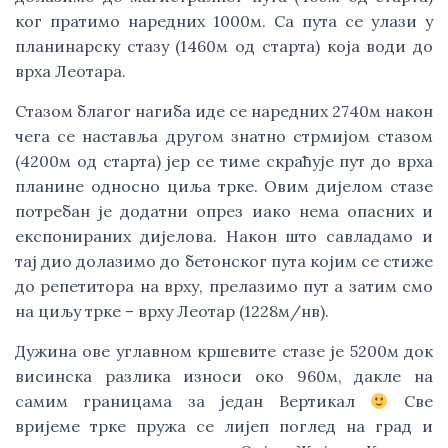
ког пратимо наредних 1000м. Са пута се улази у
планинарску стазу (1460м од старта) која води до
врха Леотара.
Стазом благог нагиба иде се наредних 2740м након
чега се наставља другом знатно стрмијом стазом
(4200м од старта) јер се тиме скраћује пут до врха
планине односно циља трке. Овим дијелом стазе
потребан је додатни опрез иако нема опасних и
експонираних дијелова. Након што савладамо и
тај дио долазимо до бетонског пута којим се стиже
до репетитора на врху, прелазимо пут а затим смо
на циљу трке – врху Леотар (1228м/нв).
Дужина ове углавном кршевите стазе је 5200м док
висинска разлика износи око 960м, дакле на
самим границама за један Вертикал
Све
вријеме трке пружа се лијеп поглед на град и