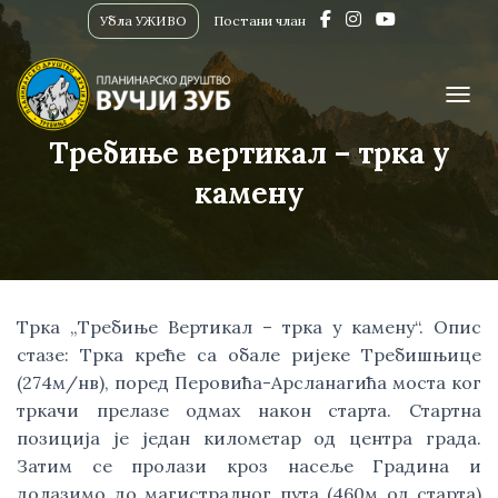
Убла УЖИВО
Постани члан
ПРИК
Требиње вертикал – трка у
камену
Трка „Требиње Вертикал – трка у камену“. Опис
стазе: Трка креће са обале ријеке Требишњице
(274м/нв), поред Перовића-Арсланагића моста ког
тркачи прелазе одмах након старта. Стартна
позиција је jедан километар од центра града.
Затим се пролази кроз насеље Градина и
долазимо до магистралног пута (460м од старта)