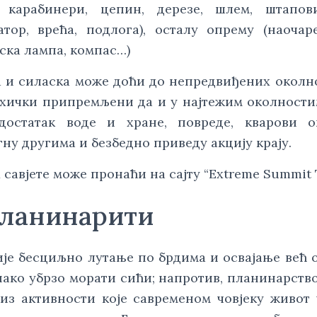
к, карабинери, цепин, дерезе, шлем, штапов
тор, врећа, подлога), осталу опрему (наочар
јска лампа, компас…)
а и силаска може доћи до непредвиђених околн
хички припремљени да и у најтежим околностим
едостатак воде и хране, повреде, кварови о
ну другима и безбедно приведу акцију крају.
савјете може пронаћи на сајту “Extreme Summit 
планинарити
је бесциљно лутање по брдима и освајање већ о
нако убрзо морати сићи; напротив, планинарство
низ активности које сaвременом човјеку живот 