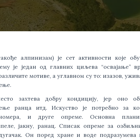
акође алпинизам) је сет активности које обу
ему је један од главних циљева “освајање” вр
азличите мотиве, а углавном су то: изазов, ужив
ење.
есто захтева добру кондицију, јер оно об
ење ранца итд. Искуство је потребно за ко
иномера, и друге опреме. Основна плани
пеле, јакну, ранац. Списак опреме за озбиљн
 дугачак. Он поред хране и воде подразумева