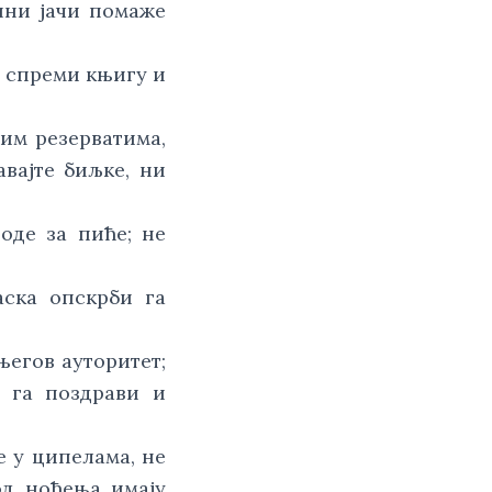
ини јачи помаже
о спреми књигу и
им резерватима,
авајте биљке, ни
оде за пиће; не
аска опскрби га
његов ауторитет;
у га поздрави и
е у ципелама, не
од ноћења имају