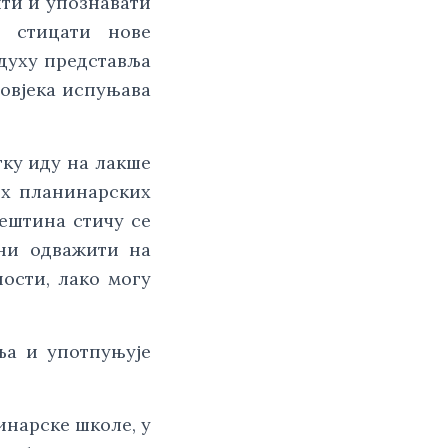
ти и упознавати
, стицати нове
здуху представља
човјека испуњава
тку иду на лакше
их планинарских
ештина стичу се
ни одважити на
ности, лако могу
ља и употпуњује
нарске школе, у