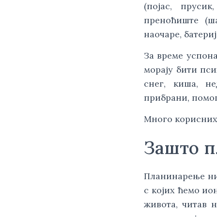
(појас, пруси
преноћиште (ша
наочаре, батери
За време успон
морају бити пси
снег, киша, н
прибрани, помог
Много корисних 
Зашто 
Планинарење ни
с којих ћемо ио
живота, читав 