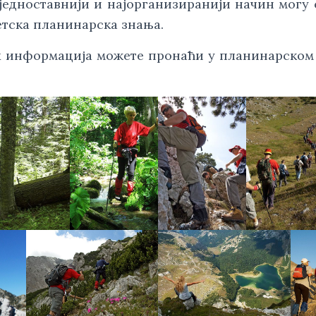
јједноставнији и најорганизиранији начин могу
етска планинарска знања.
 информација можете пронаћи у планинарском 