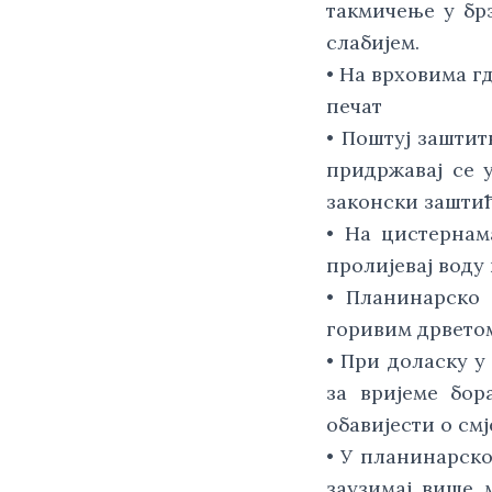
такмичење у бр
слабијем.
• На врховима г
печат
• Поштуј зашти
придржавај се у
законски заштић
• На цистернам
пролијевај воду 
• Планинарско 
горивим дрветом
• При доласку у
за вријеме бор
обавијести о смј
• У планинарско
заузимај више 