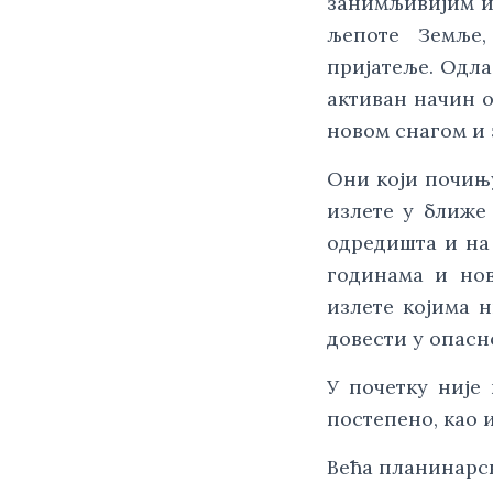
занимљивијим и
љепоте Земље,
пријатеље. Одла
активан начин о
новом снагом и
Они који почињу
излете у ближе
одредишта и на
годинама и но
излете којима н
довести у опасн
У почетку није
постепено, као 
Већа планинарс