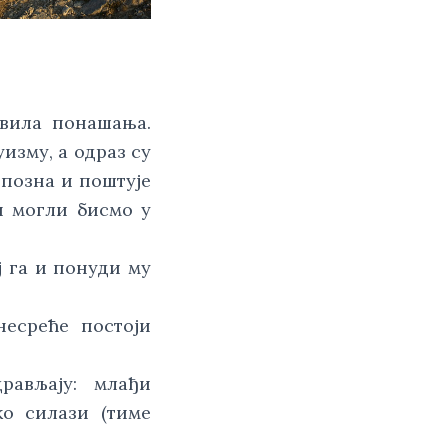
авила понашања.
изму, а одраз су
 позна и поштује
и могли бисмо у
ј га и понуди му
несреће постоји
рављају: млађи
ко силази (тиме