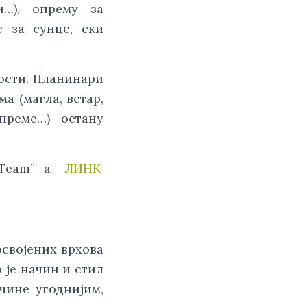
и…), опрему за
е за сунце, ски
ости. Планинари
а (магла, ветар,
преме…) остану
Team” -a –
ЛИНК
својених врхова
 је начин и стил
чине угоднијим,