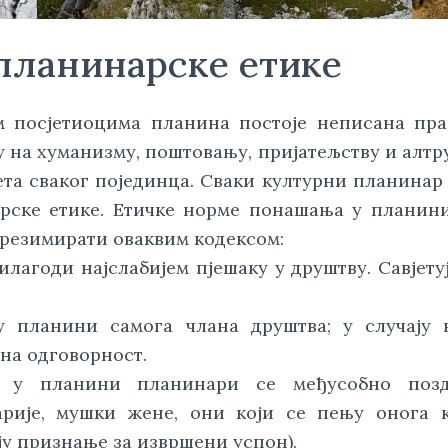
планинарске етике
 посјетиоцима планина постоје неписана пр
у на хуманизму, поштовању, пријатељству и алтру
та сваког појединца. Сваки културни планинар
рске етике. Етичке норме понашања у планин
 резимирати оваквим кодексом:
илагоди најслабијем пјешаку у друштву. Савјету
у планини самога члана друштва; у случају 
на одговорност.
 у планини планинари се међусобно позд
арије, мушки жене, они који се пењу онога 
у признање за извршени успон).