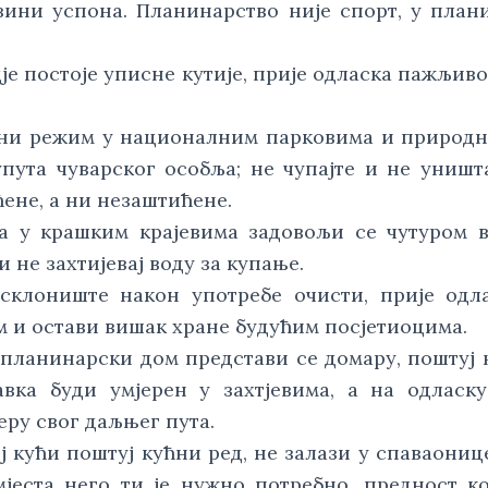
зини успона. Планинарство није спорт, у план
дје постоје уписне кутије, прије одласка пажљив
тни режим у националним парковима и природн
пута чуварског особља; не чупајте и не уништ
ене, а ни незаштићене.
а у крашким крајевима задовољи се чутуром в
и не захтијевај воду за купање.
склониште након употребе очисти, прије одл
 и остави вишак хране будућим посјетиоцима.
 планинарски дом представи се домару, поштуј 
авка буди умјерен у захтјевима, а на одласк
еру свог даљњег пута.
ј кући поштуј кућни ред, не залази у спаваониц
мјеста него ти је нужно потребно, предност к