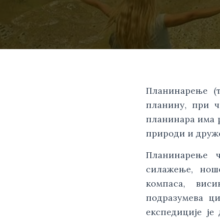
Планинарење (т
планину, при ч
планинара има р
природи и друж
Планинарење ч
силажење, нош
компаса, вис
подразумева ци
експедиције је