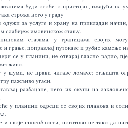
јештанима буди особито пристојан, имајући на у
ка строжа него у граду.
е одужи за услуге и храну на прикладан начин,
ом слабијем имовинском стању.
анинским стазама, у границама својих могу
 и грање, поправљај путоказе и рубно камење на
дери се у планини, не отварај гласно радио, пј
метљиво.
у у шуми, не прави читаве ломаче; огњишта ог
атру пажљиво угаси.
стављај разбацане, него их скупи на заклоњено
.
реће у планини одреци се својих планова и со
ња.
е и своје способности, поготово не тако да на