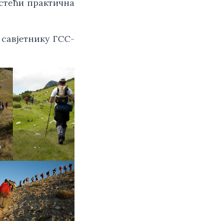
 стећи практична
савјетнику ГСС-