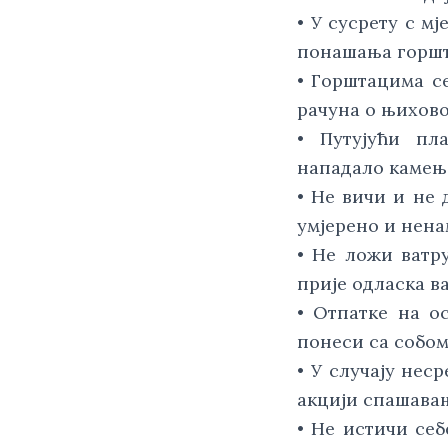
• У сусрету с м
понашања горшта
• Горштацима с
рачуна о њихов
• Путујући пл
нападало камење
• Не вичи и не 
умјерено и нена
• Не ложи ватр
прије одласка в
• Отпатке на о
понеси са собом
• У случају нес
акцији спашава
• Не истичи себ