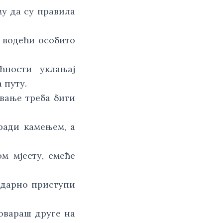
му да су правила
 водећи особито
ћности уклањај
 путу.
евање треба бити
ради камењем, а
м мјесту, смеће
лидарно приступи
говараш друге на