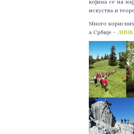
којима се на на
искуства и теор
Много корисних
а Србије –
ЛИНК