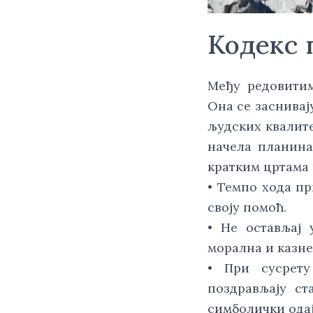
Кодекс 
Међу редовитим
Она се заснивај
људских квалите
начела планина
кратким цртама
• Темпо хода пр
своју помоћ.
• Не остављај 
морална и казне
• При сусрету
поздрављају ст
симболички одај