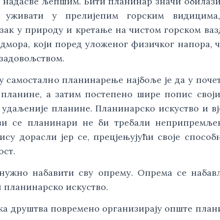
 надасве љепшим. Бити планинар значи обилази
 уживати у прелијепим горским видицима
зак у природу и кретање на чистом горском ва
дмора, који поред уложеног физичког напора, 
 задовољством.
 самостално планинарење најбоље је да у поче
 планине, а затим постепено шире попис свој
 удаљеније планине. Планинарско искуство и вј
ви се планинари не би требали неприпремље
ису дорасли јер се, прецјењујући своје способ
ост.
 нужно набавити сву опрему. Опрема се набав
и планинарско искуство.
ка друштва повремено организирају опште плани