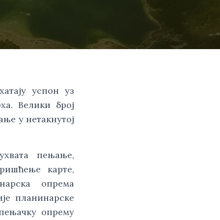
хатају успон уз
ха. Велики број
ање у нетакнутој
ухвата пењање,
ришћење карте,
нарска опрема
ије планинарске
 пењачку опрему