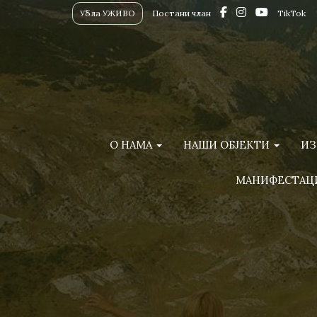
Убла УЖИВО
Постани члан
TikTok
О НАМА
НАШИ ОБЈЕКТИ
ИЗ
МАНИФЕСТАЦ