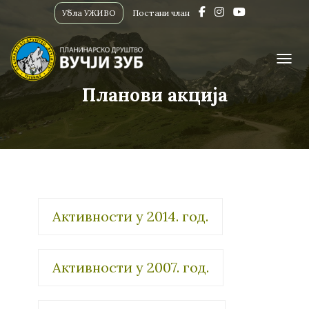
Убла УЖИВО
Постани члан
ПРИК
Планови акција
Активности у 2014. год.
Активности у 2007. год.