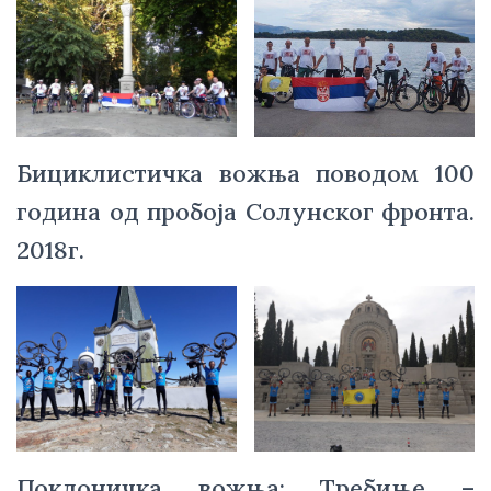
Бициклистичка вожња поводом 100
година од пробоја Солунског фронта.
2018г.
Поклоничка вожња: Требиње –