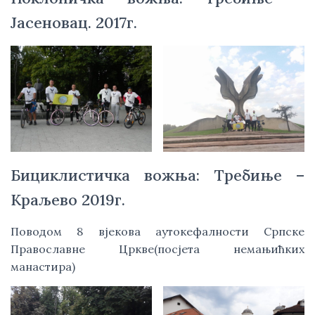
Јасеновац. 2017г.
Бициклистичка вожња: Требиње –
Краљево 2019г.
Поводом 8 вјекова аутокефалности Српске
Православне Цркве(посјета немањићких
манастира)