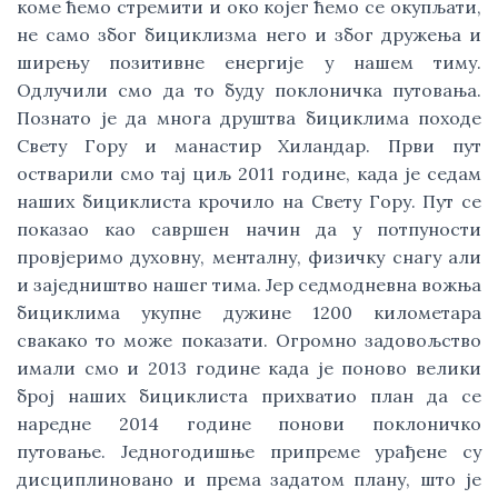
коме ћемо стремити и око којег ћемо се окупљати,
не само због бициклизма него и због дружења и
ширењу позитивне енергије у нашем тиму.
Одлучили смо да то буду поклоничка путовања.
Познато је да многа друштва бициклима походе
Свету Гору и манастир Хиландар. Први пут
остварили смо тај циљ 2011 године, када је седам
наших бициклиста крочило на Свету Гору. Пут се
показао као савршен начин да у потпуности
провјеримо духовну, менталну, физичку снагу али
и заједништво нашег тима. Јер седмодневна вожња
бициклима укупне дужине 1200 километара
свакако то може показати. Огромно задовољство
имали смо и 2013 године када је поново велики
број наших бициклиста прихватио план да се
наредне 2014 године понови поклоничко
путовање. Једногодишње припреме урађене су
дисциплиновано и према задатом плану, што је