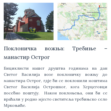
Поклоничка вожња: Требиње –
манастир Острог
Бициклисти нашег друштва годинама на дан
Светог Василија возе поклоничку вожњу до
манастира Острог, гдје би се поклонили моштима
Светог Василија Острошког, кога Херцеговци
посебно поштују. Након поклоњења, они би се
враћали у родно мјесто светитеља требињско село
Мркоњиће.