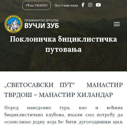
Убла УЖИВО
Постани члан
ПРИК
Поклоничка бициклистичка
путовања
„СВЕТОСАВСКИ ПУТ“ МАНАСТИР
ТВРДОШ – МАНАСТИР ХИЛАНДАР
Поред наведених тура, као и већина
бициклистичких клубова, имали смо потребу да
осмислимо једну која ће бити дугогодишњи циљ