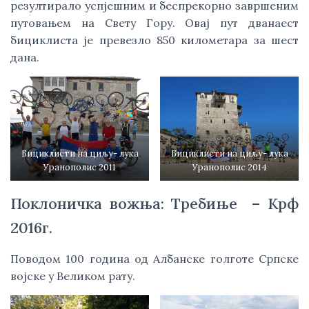
резултирало успјешним и беспрекорно завршеним
путовањем на Свету Гору. Овај пут дванаест
бициклиста је превезло 850 километара за шест
дана.
Бициклисти на циљу- лука
Бициклисти на циљу- лука
Уранополис 2011
Уранополис 2014
Поклоничка вожња: Требиње – Крф
2016г.
Поводом 100 година од Албанске голготе Српске
војске у Великом рату.