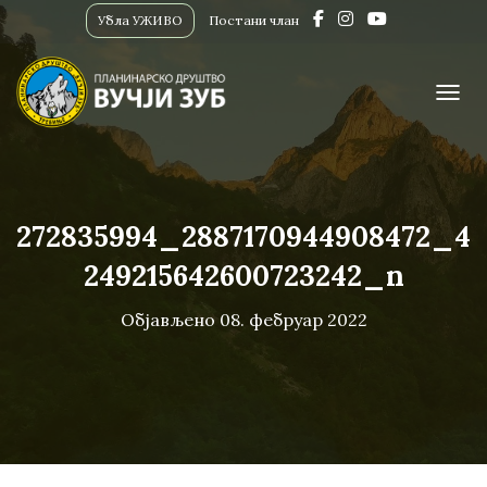
Убла УЖИВО
Постани члан
ПРИК
272835994_2887170944908472_4
249215642600723242_n
Објављено
08. фебруар 2022