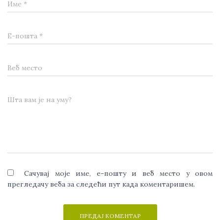
Име
*
Е-пошта
*
Веб место
Шта вам је на уму?
Сачувај моје име, е-пошту и веб место у овом
прегледачу веба за следећи пут када коментаришем.