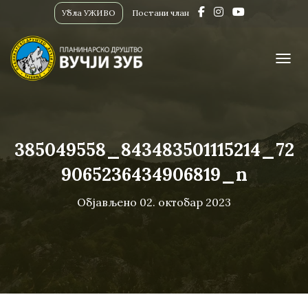
Убла УЖИВО
Постани члан
ПРИК
385049558_843483501115214_72
9065236434906819_n
Објављено
02. октобар 2023