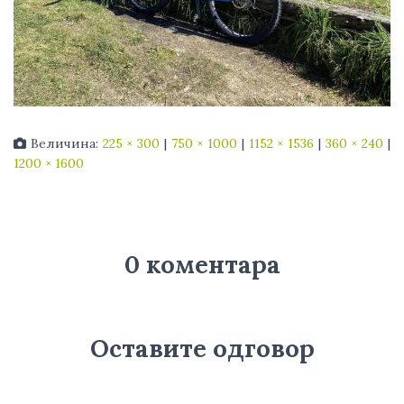
Величина:
225 × 300
|
750 × 1000
|
1152 × 1536
|
360 × 240
|
1200 × 1600
0 коментара
Оставите одговор