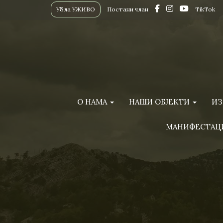
Убла УЖИВО
Постани члан
TikTok
О НАМА
НАШИ ОБЈЕКТИ
ИЗ
МАНИФЕСТАЦ