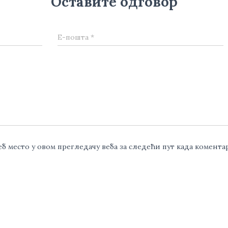
Оставите одговор
Е-пошта
*
веб место у овом прегледачу веба за следећи пут када комент