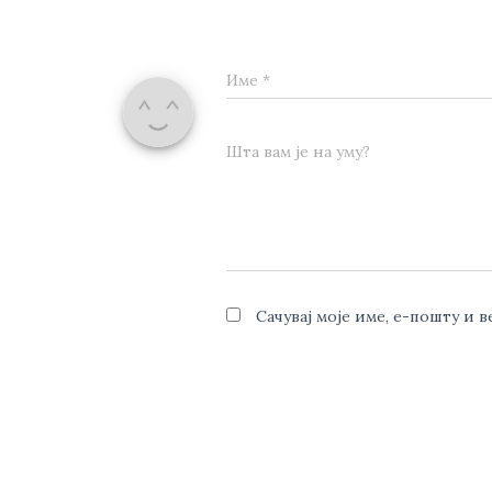
Име
*
Шта вам је на уму?
Сачувај моје име, е-пошту и 