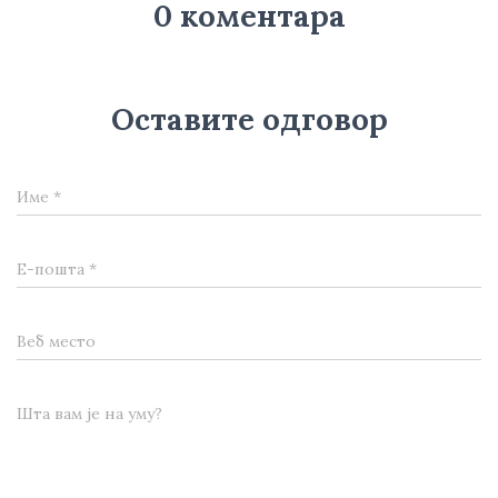
0 коментара
Оставите одговор
Име
*
Е-пошта
*
Веб место
Шта вам је на уму?