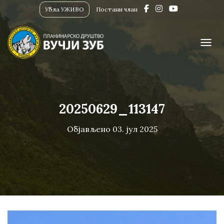
Убла УЖИВО
Постани члан
ПРИК
20250629_113147
Објављено
03. јул 2025