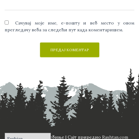
Сачувај моје име, е-пошту и веб место у овом
прегледачу веба за следећи пут када коментаришем.
ПД "Вучји Зуб" Требиње | Сајт приредио
Rashtan.com