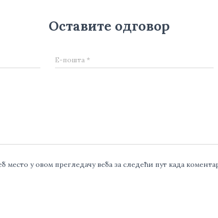
Оставите одговор
Е-пошта
*
веб место у овом прегледачу веба за следећи пут када комент