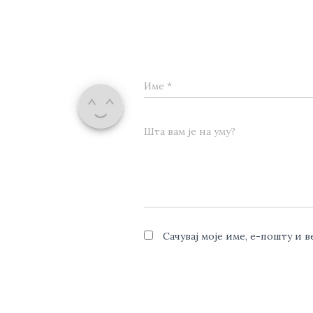
Име
*
Шта вам је на уму?
Сачувај моје име, е-пошту и 