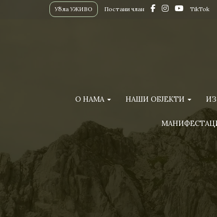
Убла УЖИВО
Постани члан
TikTok
О НАМА
НАШИ ОБЈЕКТИ
ИЗ
МАНИФЕСТАЦ