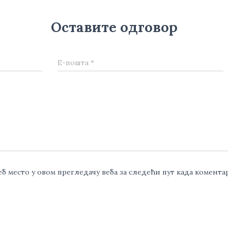
Оставите одговор
Е-пошта
*
веб место у овом прегледачу веба за следећи пут када комент