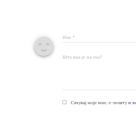
Име
*
Шта вам је на уму?
Сачувај моје име, е-пошту и 