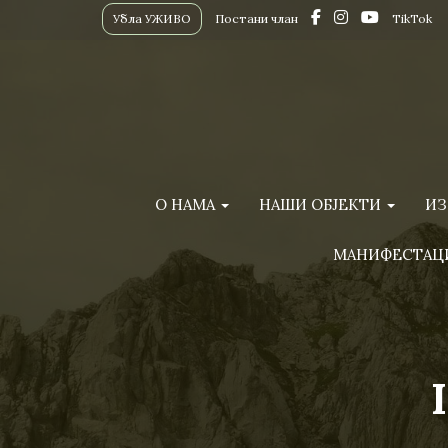
Убла УЖИВО
Постани члан
TikTok
О НАМА
НАШИ ОБЈЕКТИ
ИЗ
МАНИФЕСТАЦ