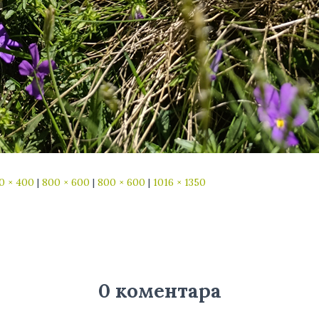
0 × 400
|
800 × 600
|
800 × 600
|
1016 × 1350
0 коментара