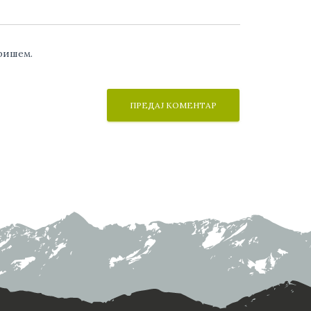
аришем.