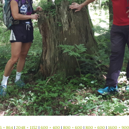
6 × 864
|
2048 × 1152
|
600 × 400
|
800 × 600
|
800 × 600
|
1600 × 900