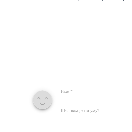
Име
*
Шта вам је на уму?