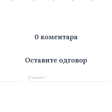
0 коментара
Оставите одговор
Е-пошта
*