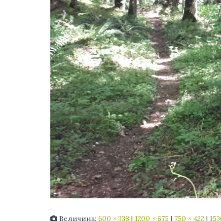
Величина:
600 × 338
|
1200 × 675
|
750 × 422
|
153