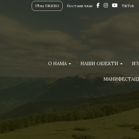
Убла УЖИВО
Постани члан
TikTok
О НАМА
НАШИ ОБЈЕКТИ
ИЗ
МАНИФЕСТАЦ