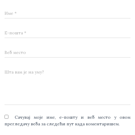
Име
*
Е-пошта
*
Веб место
Шта вам је на уму?
Сачувај моје име, е-пошту и веб место у овом
прегледачу веба за следећи пут када коментаришем.