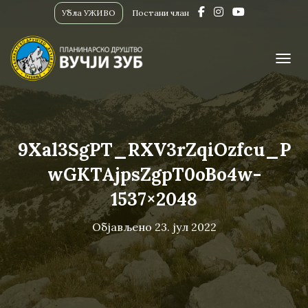
Убла УЖИВО
Постани члан
ПРИК
9Xal3SgPT_RXV3rZqiOzfcu_P
wGKTAjpsZgpT0oBo4w-
1537×2048
Објављено
23. јул 2022