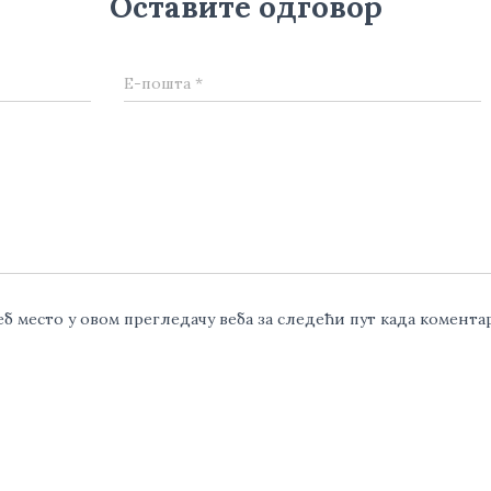
Оставите одговор
Е-пошта
*
веб место у овом прегледачу веба за следећи пут када комент