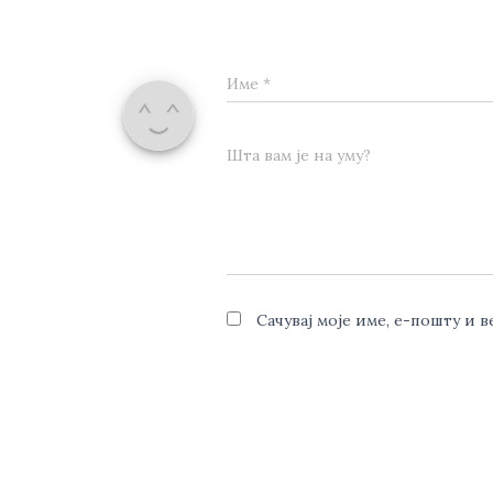
Име
*
Шта вам је на уму?
Сачувај моје име, е-пошту и 