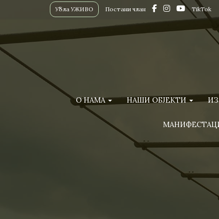
Убла УЖИВО
Постани члан
TikTok
О НАМА
НАШИ ОБЈЕКТИ
ИЗ
МАНИФЕСТАЦ