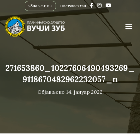
Убла УЖИВО
Постани члан
ПРИК
271653860_10227606490493269_
9118670482962232057_n
Објављено
14. јануар 2022