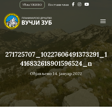
Убла УЖИВО
Постани члан
ПРИК
271725707_10227606491373291_1
416832618901596524_n
Објављено
14. јануар 2022