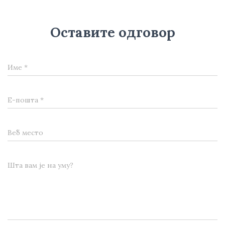
Оставите одговор
Име
*
Е-пошта
*
Веб место
Шта вам је на уму?