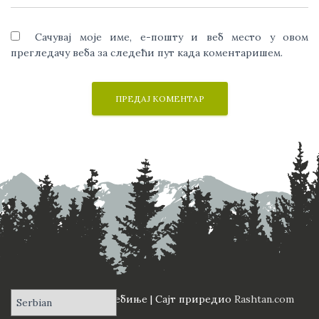
Сачувај моје име, е-пошту и веб место у овом
прегледачу веба за следећи пут када коментаришем.
ПД "Вучји Зуб" Требиње | Сајт приредио
Rashtan.com