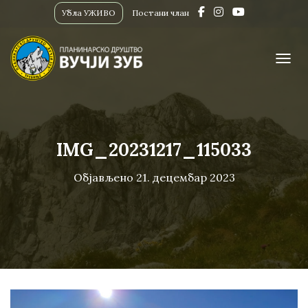
Убла УЖИВО
Постани члан
ПРИК
IMG_20231217_115033
Објављено
21. децембар 2023