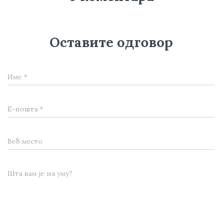
Оставите одговор
Име
*
Е-пошта
*
Веб место
Шта вам је на уму?