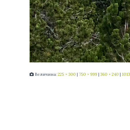
Величина:
225 × 300
|
750 × 999
|
360 × 240
|
1013