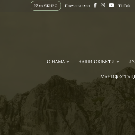
Убла УЖИВО
Постани члан
TikTok
О НАМА
НАШИ ОБЈЕКТИ
ИЗ
МАНИФЕСТАЦ