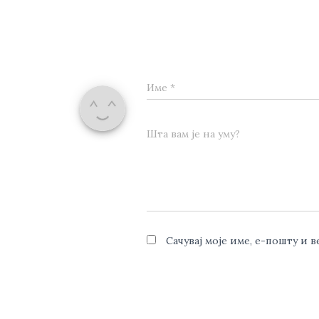
Име
*
Шта вам је на уму?
Сачувај моје име, е-пошту и 