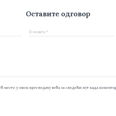
Оставите одговор
Е-пошта
*
веб место у овом прегледачу веба за следећи пут када комент