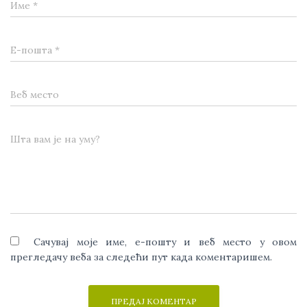
Име
*
Е-пошта
*
Веб место
Шта вам је на уму?
Сачувај моје име, е-пошту и веб место у овом
прегледачу веба за следећи пут када коментаришем.