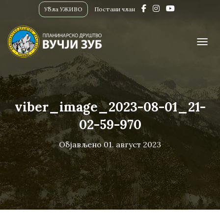
Убла УЖИВО
Постани члан
ПРИК
viber_image_2023-08-01_21-
02-59-970
Објављено
01. август 2023