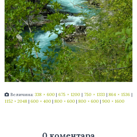
Величина:
338 × 600
|
675 × 1200
|
750 × 1333
|
864 × 1536
|
1152 × 2048
|
600 × 400
|
800 × 600
|
800 × 600
|
900 × 1600
0 коментара