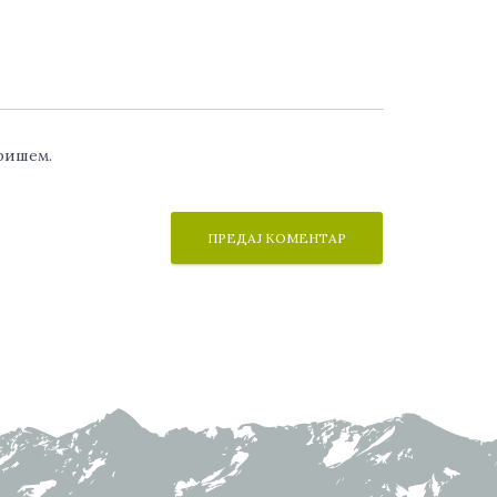
аришем.