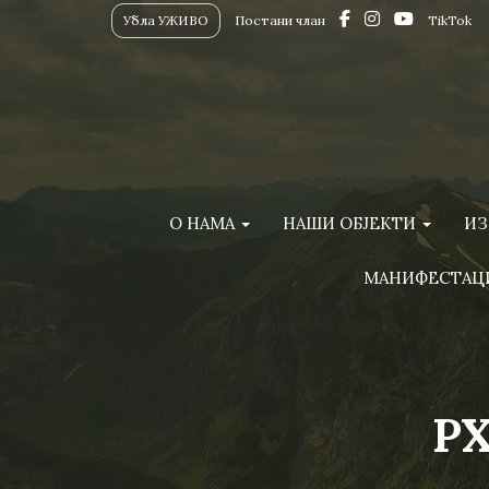
Убла УЖИВО
Постани члан
TikTok
О НАМА
НАШИ ОБЈЕКТИ
ИЗ
МАНИФЕСТАЦ
PX