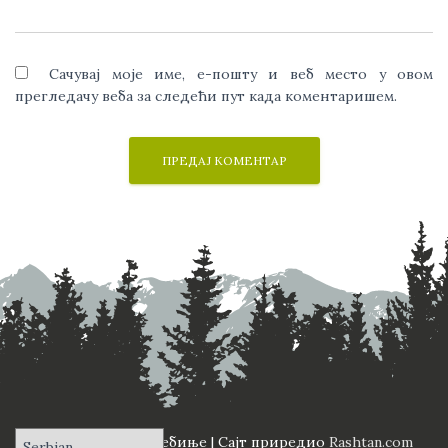
Сачувај моје име, е-пошту и веб место у овом
прегледачу веба за следећи пут када коментаришем.
ПД "Вучји Зуб" Требиње | Сајт приредио
Rashtan.com