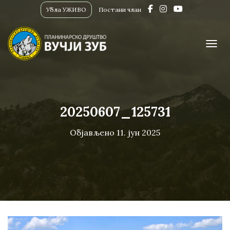
Убла УЖИВО
Постани члан
ПРИК
20250607_125731
Објављено
11. јун 2025