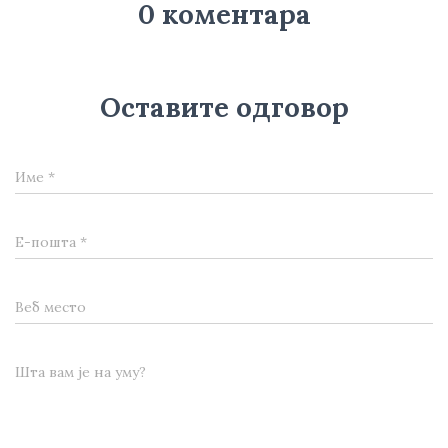
0 коментара
Оставите одговор
Име
*
Е-пошта
*
Веб место
Шта вам је на уму?