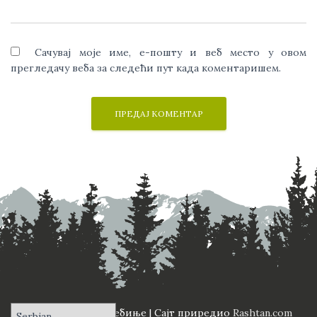
Сачувај моје име, е-пошту и веб место у овом
прегледачу веба за следећи пут када коментаришем.
ПД "Вучји Зуб" Требиње | Сајт приредио
Rashtan.com