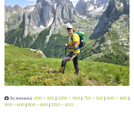
Величина:
600 × 450
|
1200 × 900
|
750 × 563
|
600 × 400
|
800 × 600
|
800 × 600
|
1350 × 1013