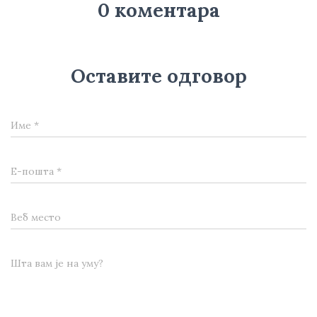
0 коментара
Оставите одговор
Име
*
Е-пошта
*
Веб место
Шта вам је на уму?