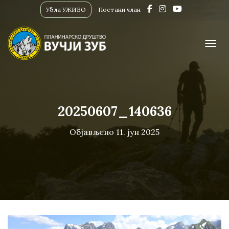
Убла УЖИВО
Постани члан
ПРИК
20250607_140636
Објављено
11. јун 2025