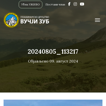
Убла УЖИВО
Постани члан
ПРИК
20240805_113217
Објављено
09. август 2024