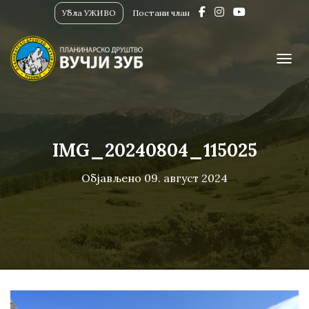
Убла УЖИВО
Постани члан
ПРИК
IMG_20240804_115025
Објављено
09. август 2024