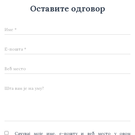
Оставите одговор
Име
*
Е-пошта
*
Веб место
Шта вам је на уму?
Сачувај моје име, е-пошту и веб место у овом