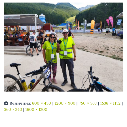
Величина:
600 × 450
|
1200 × 900
|
750 × 563
|
1536 × 1152
|
360 × 240
|
1600 × 1200