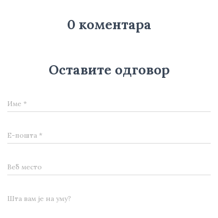
0 коментара
Оставите одговор
Име
*
Е-пошта
*
Веб место
Шта вам је на уму?