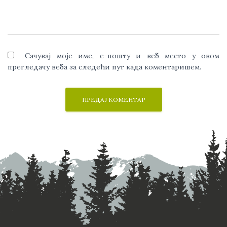
Сачувај моје име, е-пошту и веб место у овом
прегледачу веба за следећи пут када коментаришем.