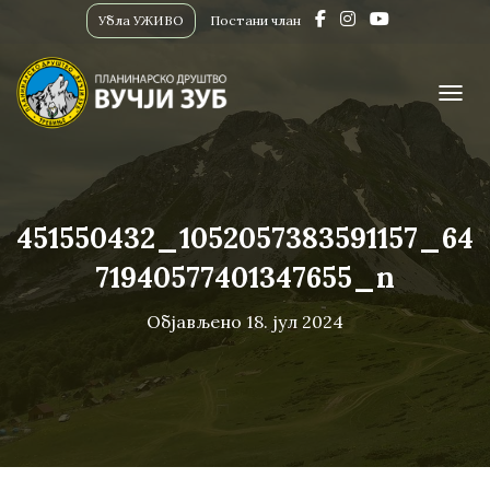
Убла УЖИВО
Постани члан
ПРИК
451550432_1052057383591157_64
71940577401347655_n
Објављено
18. јул 2024