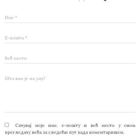
Име
*
Е-пошта
*
Веб место
Шта вам је на уму?
Сачувај моје име, е-пошту и веб место у овом
прегледачу веба за следећи пут када коментаришем.