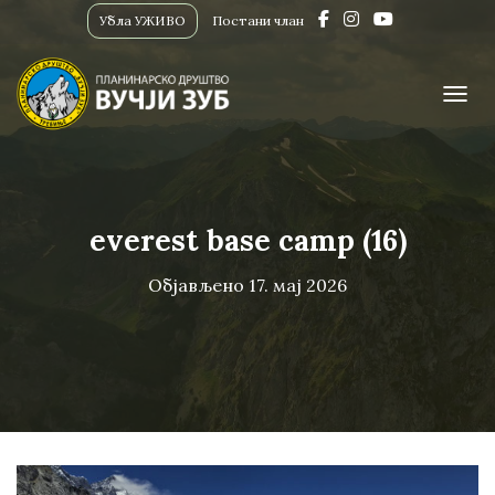
Убла УЖИВО
Постани члан
ПРИК
everest base camp (16)
Објављено
17. мај 2026