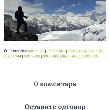
Величина:
600 × 277
|
1200 × 553
|
750 × 346
|
1536 × 708
|
2048 × 944
|
600 × 400
|
800 × 600
|
800 × 600
|
1600 × 738
0 коментара
Оставите одговор