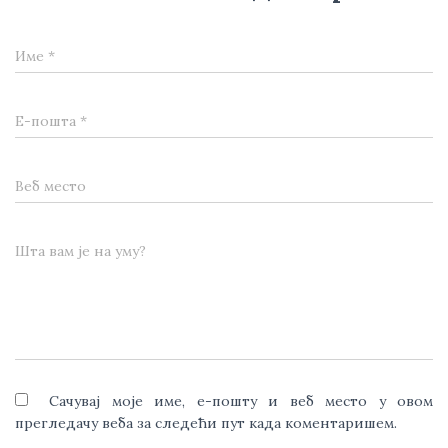
Име
*
Е-пошта
*
Веб место
Шта вам је на уму?
Сачувај моје име, е-пошту и веб место у овом
прегледачу веба за следећи пут када коментаришем.