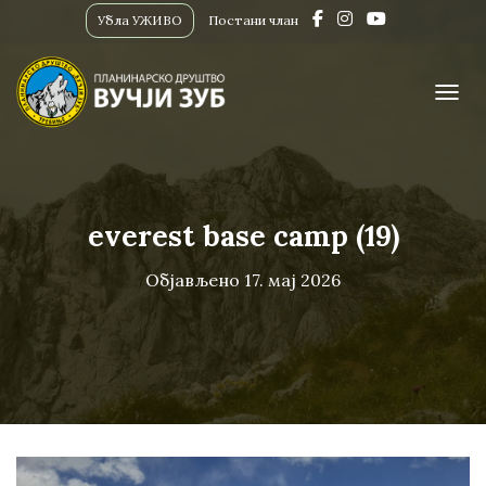
Убла УЖИВО
Постани члан
ПРИК
everest base camp (19)
Објављено
17. мај 2026