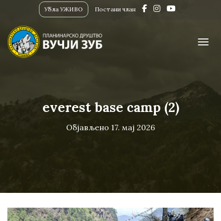
Убла УЖИВО
Постани члан
ПРИК
everest base camp (2)
Објављено
17. мај 2026