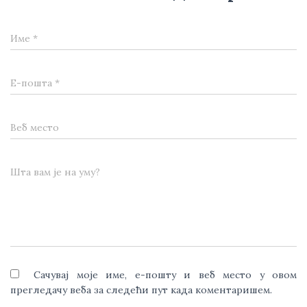
Име
*
Е-пошта
*
Веб место
Шта вам је на уму?
Сачувај моје име, е-пошту и веб место у овом
прегледачу веба за следећи пут када коментаришем.