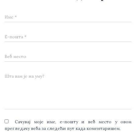
Име
*
Е-пошта
*
Веб место
Шта вам је на уму?
Сачувај моје име, е-пошту и веб место у овом
прегледачу веба за следећи пут када коментаришем.