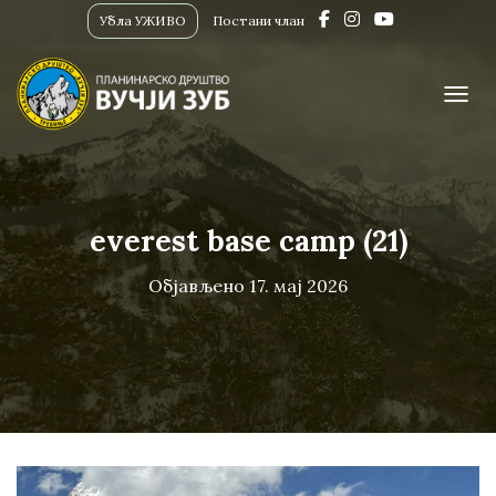
Убла УЖИВО
Постани члан
ПРИК
everest base camp (21)
Објављено
17. мај 2026