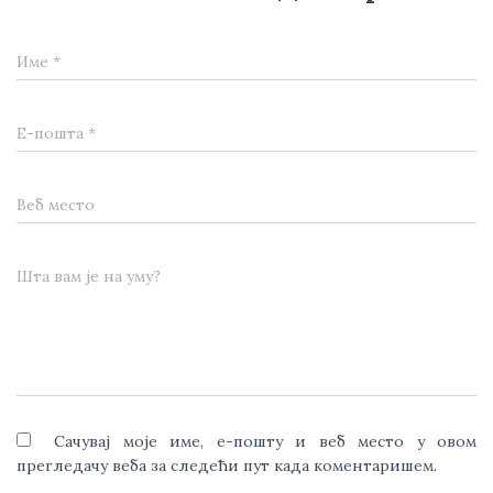
Име
*
Е-пошта
*
Веб место
Шта вам је на уму?
Сачувај моје име, е-пошту и веб место у овом
прегледачу веба за следећи пут када коментаришем.