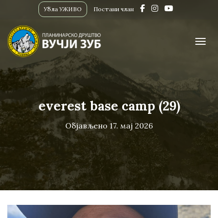
Убла УЖИВО
Постани члан
ПРИК
everest base camp (29)
Објављено
17. мај 2026