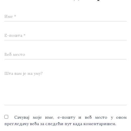
Име
*
Е-пошта
*
Веб место
Шта вам је на уму?
Сачувај моје име, е-пошту и веб место у овом
прегледачу веба за следећи пут када коментаришем.