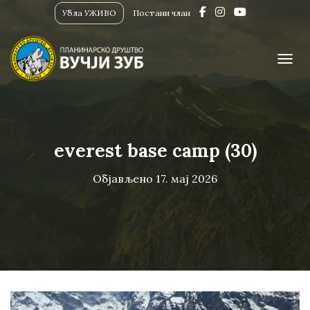
Убла УЖИВО
Постани члан
ПРИК
everest base camp (30)
Објављено
17. мај 2026