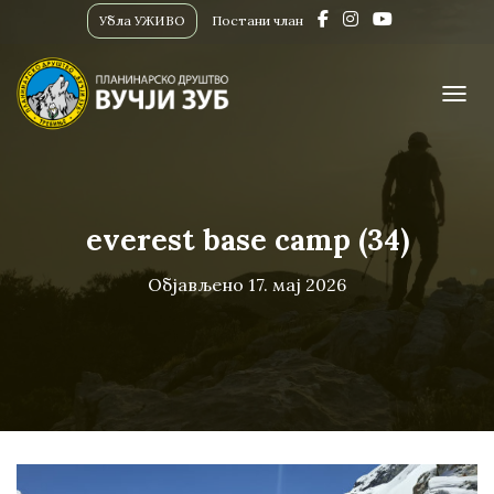
Убла УЖИВО
Постани члан
ПРИК
everest base camp (34)
Објављено
17. мај 2026