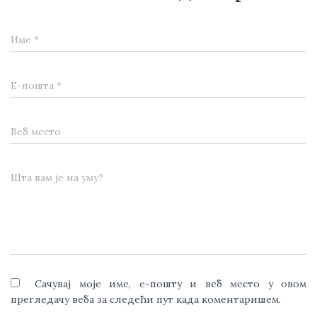
Име
*
Е-пошта
*
Веб место
Шта вам је на уму?
Сачувај моје име, е-пошту и веб место у овом
прегледачу веба за следећи пут када коментаришем.