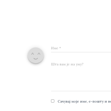
Име
*
Шта вам је на уму?
Сачувај моје име, е-пошту и 