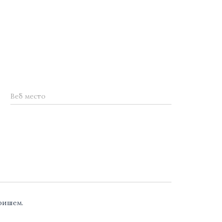
Веб место
аришем.