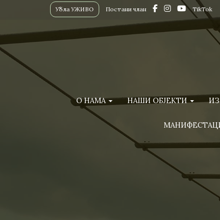
Убла УЖИВО
Постани члан
TikTok
О НАМА
НАШИ ОБЈЕКТИ
ИЗ
МАНИФЕСТАЦ