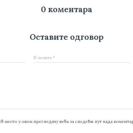
0 коментара
Оставите одговор
Е-пошта
*
веб место у овом прегледачу веба за следећи пут када комент