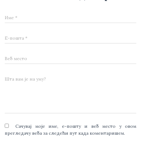
Име
*
Е-пошта
*
Веб место
Шта вам је на уму?
Сачувај моје име, е-пошту и веб место у овом
прегледачу веба за следећи пут када коментаришем.