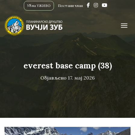
Убла УЖИВО
Постани члан
ПРИК
everest base camp (38)
Објављено
17. мај 2026