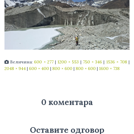
Величина:
600 × 277
|
1200 × 553
|
750 × 346
|
1536 × 708
|
2048 × 944
|
600 × 400
|
800 × 600
|
800 × 600
|
1600 × 738
0 коментара
Оставите одговор