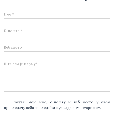
Име
*
Е-пошта
*
Веб место
Шта вам је на уму?
Сачувај моје име, е-пошту и веб место у овом
прегледачу веба за следећи пут када коментаришем.