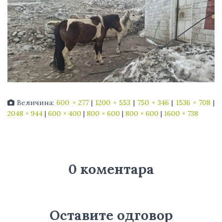
Величина:
600 × 277
|
1200 × 553
|
750 × 346
|
1536 × 708
|
2048 × 944
|
600 × 400
|
800 × 600
|
800 × 600
|
1600 × 738
0 коментара
Оставите одговор