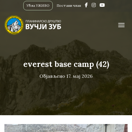
Убла УЖИВО
Постани члан
ПРИК
everest base camp (42)
Објављено
17. мај 2026