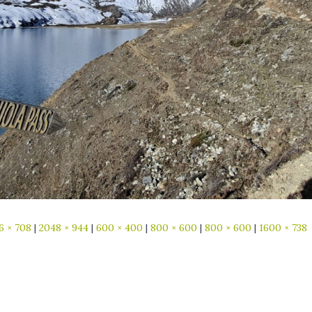
6 × 708
|
2048 × 944
|
600 × 400
|
800 × 600
|
800 × 600
|
1600 × 738