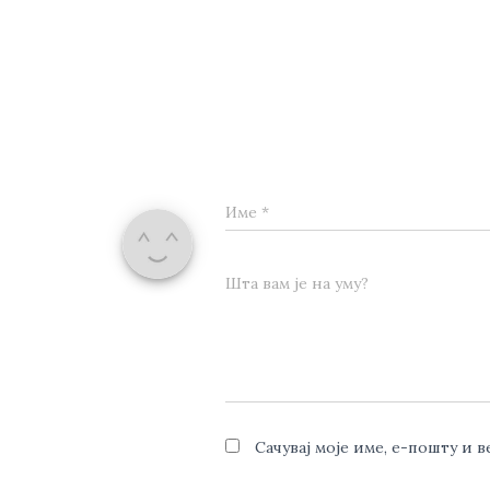
Име
*
Шта вам је на уму?
Сачувај моје име, е-пошту и 