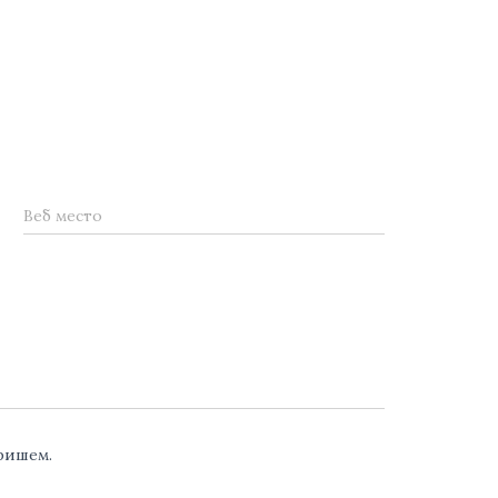
Веб место
аришем.