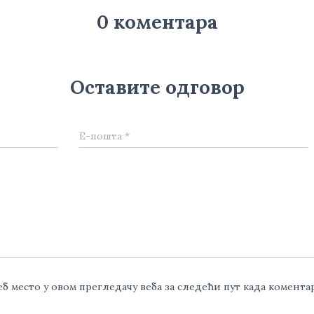
0 коментара
Оставите одговор
Е-пошта
*
веб место у овом прегледачу веба за следећи пут када комент