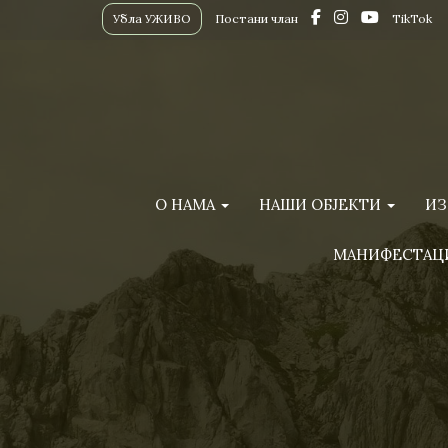
Убла УЖИВО
Постани члан
TikTok
О НАМА
НАШИ ОБЈЕКТИ
ИЗ
МАНИФЕСТАЦ