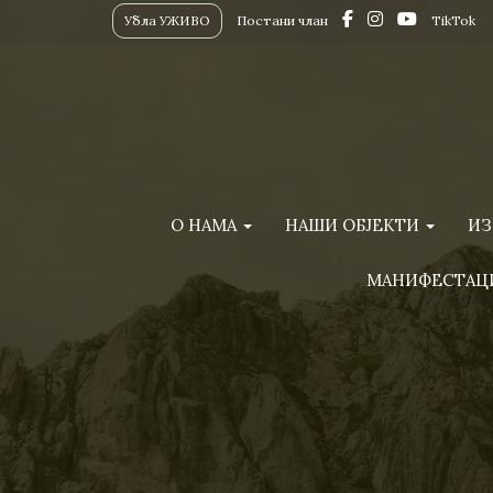
Убла УЖИВО
Постани члан
TikTok
О НАМА
НАШИ ОБЈЕКТИ
ИЗ
МАНИФЕСТАЦ