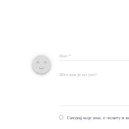
Име
*
Шта вам је на уму?
Сачувај моје име, е-пошту и 