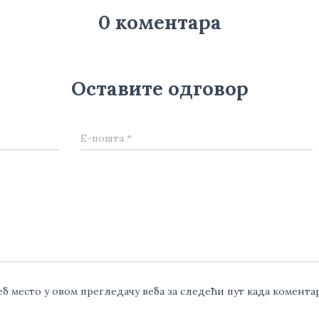
0 коментара
Оставите одговор
Е-пошта
*
веб место у овом прегледачу веба за следећи пут када комент