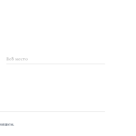
Веб место
аришем.