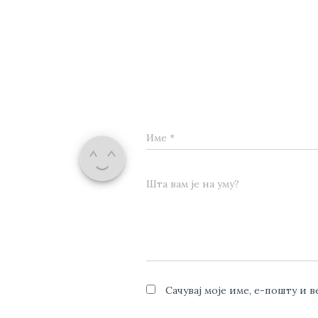
Име
*
Шта вам је на уму?
Сачувај моје име, е-пошту и 