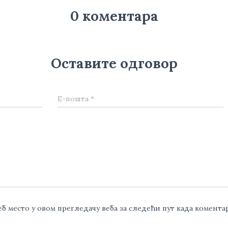
0 коментара
Оставите одговор
Е-пошта
*
веб место у овом прегледачу веба за следећи пут када комент