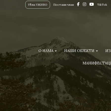
Убла УЖИВО
Постани члан
TikTok
О НАМА
НАШИ ОБЈЕКТИ
ИЗ
МАНИФЕСТАЦ