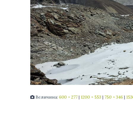
Величина:
600 × 277
|
1200 × 553
|
750 × 346
|
153