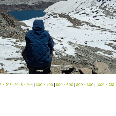
6 × 708
|
2048 × 944
|
600 × 400
|
800 × 600
|
800 × 600
|
1600 × 738