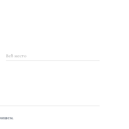
Веб место
аришем.