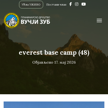
Убла УЖИВО
Постани члан
ПРИК
everest base camp (48)
Објављено
17. мај 2026