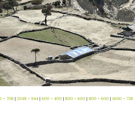
6 × 708
|
2048 × 944
|
600 × 400
|
800 × 600
|
800 × 600
|
1600 × 738