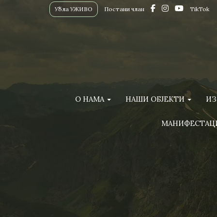
Убла УЖИВО
Постани члан
TikTok
О НАМА
НАШИ ОБЈЕКТИ
ИЗ
МАНИФЕСТАЦ