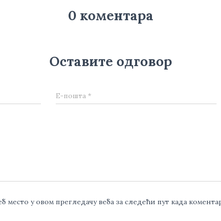
0 коментара
Оставите одговор
Е-пошта
*
веб место у овом прегледачу веба за следећи пут када комент