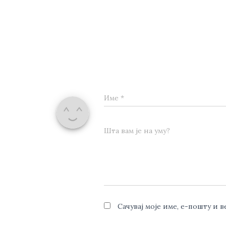
Име
*
Шта вам је на уму?
Сачувај моје име, е-пошту и 