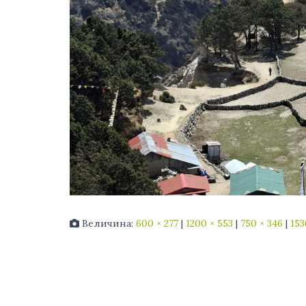
Величина:
600 × 277
|
1200 × 553
|
750 × 346
|
153