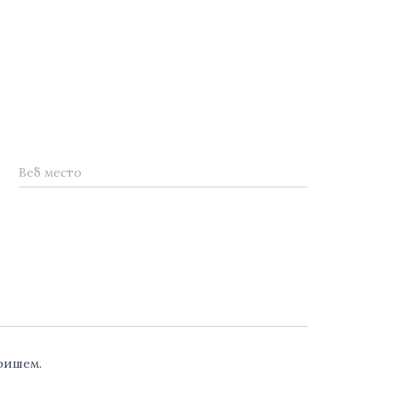
Веб место
аришем.