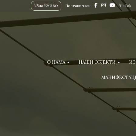
Убла УЖИВО
Постани члан
TikTok
О НАМА
НАШИ ОБЈЕКТИ
ИЗ
МАНИФЕСТАЦ