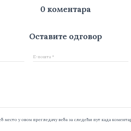
0 коментара
Оставите одговор
Е-пошта
*
веб место у овом прегледачу веба за следећи пут када комент