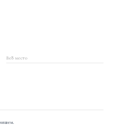
Веб место
аришем.