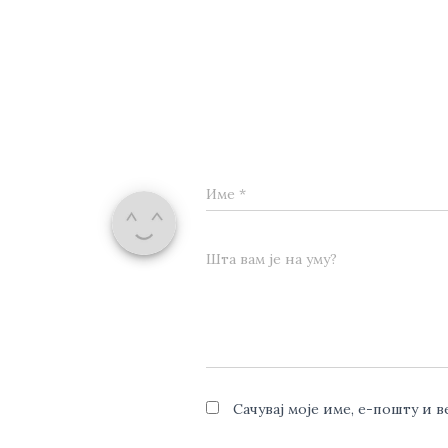
Име
*
Шта вам је на уму?
Сачувај моје име, е-пошту и 