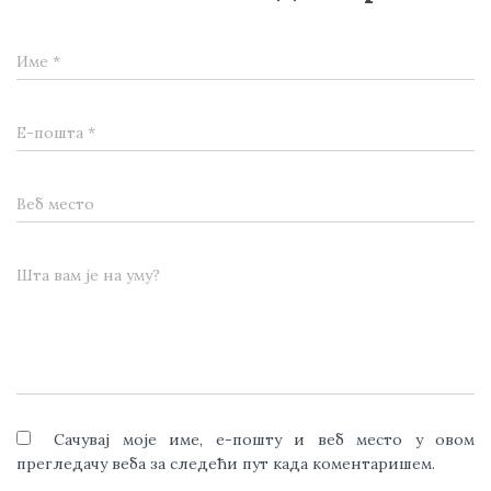
Име
*
Е-пошта
*
Веб место
Шта вам је на уму?
Сачувај моје име, е-пошту и веб место у овом
прегледачу веба за следећи пут када коментаришем.