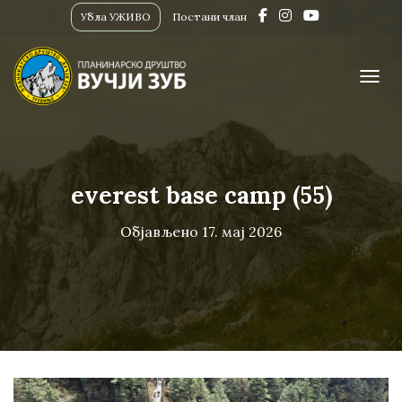
Убла УЖИВО
Постани члан
ПРИК
everest base camp (55)
Објављено
17. мај 2026