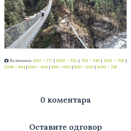
Величина:
600 × 277
|
1200 × 553
|
750 × 346
|
1536 × 708
|
2048 × 944
|
600 × 400
|
800 × 600
|
800 × 600
|
1600 × 738
0 коментара
Оставите одговор