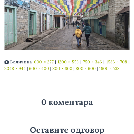
Величина:
600 × 277
|
1200 × 553
|
750 × 346
|
1536 × 708
|
2048 × 944
|
600 × 400
|
800 × 600
|
800 × 600
|
1600 × 738
0 коментара
Оставите одговор