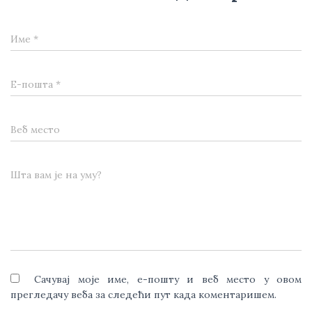
Име
*
Е-пошта
*
Веб место
Шта вам је на уму?
Сачувај моје име, е-пошту и веб место у овом
прегледачу веба за следећи пут када коментаришем.