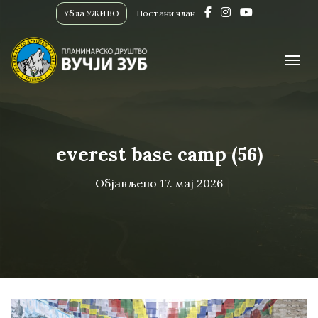
Убла УЖИВО
Постани члан
ПРИК
everest base camp (56)
Објављено
17. мај 2026