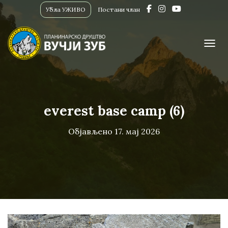
Убла УЖИВО
Постани члан
ПРИК
everest base camp (6)
Објављено
17. мај 2026