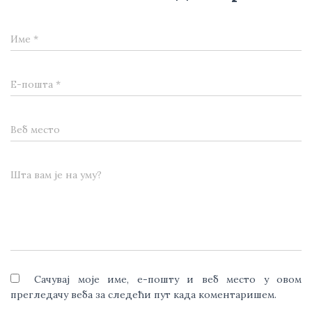
Име
*
Е-пошта
*
Веб место
Шта вам је на уму?
Сачувај моје име, е-пошту и веб место у овом
прегледачу веба за следећи пут када коментаришем.