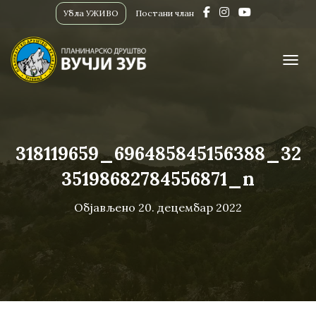
Убла УЖИВО
Постани члан
ПРИК
318119659_696485845156388_32
35198682784556871_n
Објављено
20. децембар 2022