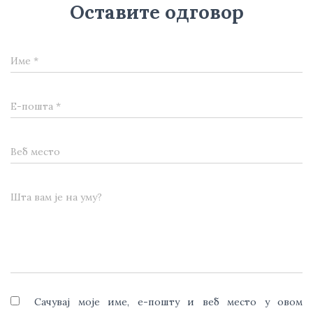
Оставите одговор
Име
*
Е-пошта
*
Веб место
Шта вам је на уму?
Сачувај моје име, е-пошту и веб место у овом