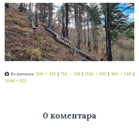
Величина:
300 × 135
|
750 × 338
|
1536 × 692
|
360 × 240
|
2048 × 922
0 коментара