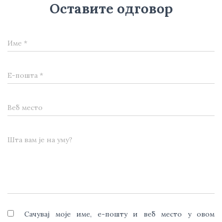
Оставите одговор
Име
*
Е-пошта
*
Веб место
Шта вам је на уму?
Сачувај моје име, е-пошту и веб место у овом