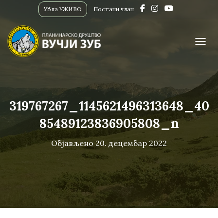
Убла УЖИВО
Постани члан
ПРИК
319767267_1145621496313648_40
85489123836905808_n
Објављено
20. децембар 2022