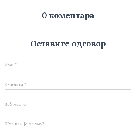
0 коментара
Оставите одговор
Име
*
Е-пошта
*
Веб место
Шта вам је на уму?