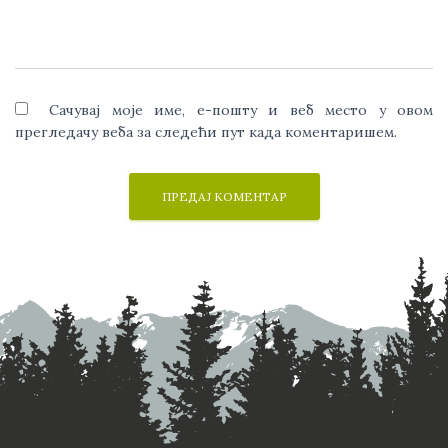
Сачувај моје име, е-пошту и веб место у овом
прегледачу веба за следећи пут када коментаришем.