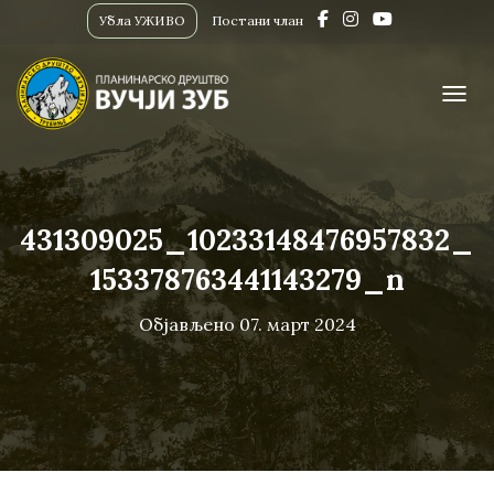
Убла УЖИВО
Постани члан
ПРИК
431309025_10233148476957832_
153378763441143279_n
Објављено
07. март 2024