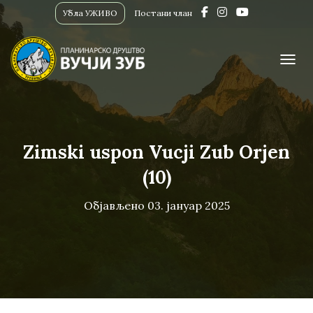
Убла УЖИВО
Постани члан
ПРИК
Zimski uspon Vucji Zub Orjen
(10)
Објављено
03. јануар 2025