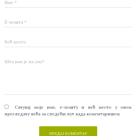
Име
*
Е-пошта
*
Веб место
Шта вам је на уму?
Сачувај моје име, е-пошту и веб место у овом
прегледачу веба за следећи пут када коментаришем.