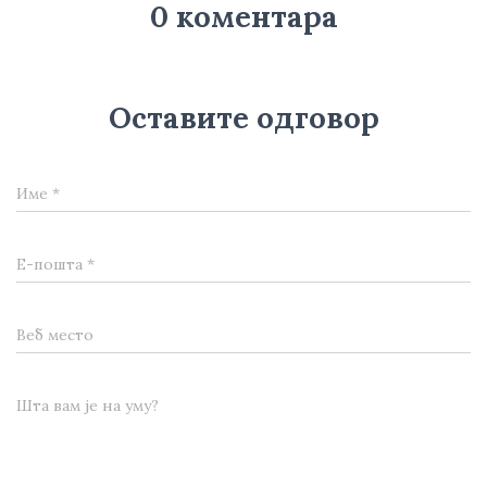
0 коментара
Оставите одговор
Име
*
Е-пошта
*
Веб место
Шта вам је на уму?