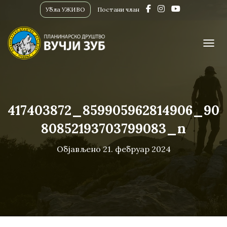
Убла УЖИВО
Постани члан
ПРИК
417403872_859905962814906_90
80852193703799083_n
Објављено
21. фебруар 2024