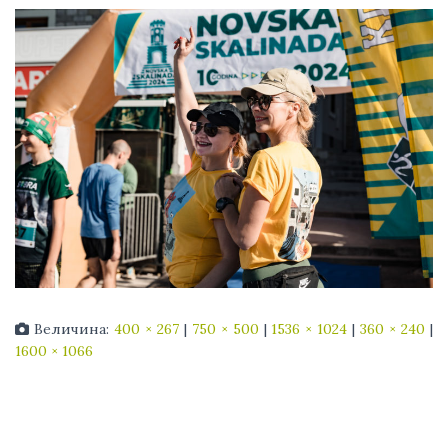
Величина:
400 × 267
|
750 × 500
|
1536 × 1024
|
360 × 240
|
1600 × 1066