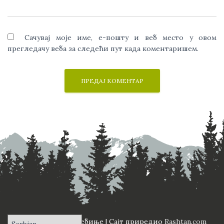
Сачувај моје име, е-пошту и веб место у овом
прегледачу веба за следећи пут када коментаришем.
ПД "Вучји Зуб" Требиње | Сајт приредио
Rashtan.com